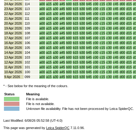
24 Apr 2026
114
a00
a15
a30
a45
b00
b15
b30
b45
c00
c15
c30
c45
d00
d15
d
23 Apr 2026
113
a00
a15
a30
a45
b00
b15
b30
b45
c00
c15
c30
c45
d00
d15
d
22 Apr 2026
112
a00
a15
a30
a45
b00
b15
b30
b45
c00
c15
c30
c45
d00
d15
d
21 Apr 2026
111
a00
a15
a30
a45
b00
b15
b30
b45
c00
c15
c30
c45
d00
d15
d
20 Apr 2026
110
a00
a15
a30
a45
b00
b15
b30
b45
c00
c15
c30
c45
d00
d15
d
19 Apr 2026
109
a00
a15
a30
a45
b00
b15
b30
b45
c00
c15
c30
c45
d00
d15
d
18 Apr 2026
108
a00
a15
a30
a45
b00
b15
b30
b45
c00
c15
c30
c45
d00
d15
d
17 Apr 2026
107
a00
a15
a30
a45
b00
b15
b30
b45
c00
c15
c30
c45
d00
d15
d
16 Apr 2026
106
a00
a15
a30
a45
b00
b15
b30
b45
c00
c15
c30
c45
d00
d15
d
15 Apr 2026
105
a00
a15
a30
a45
b00
b15
b30
b45
c00
c15
c30
c45
d00
d15
d
14 Apr 2026
104
a00
a15
a30
a45
b00
b15
b30
b45
c00
c15
c30
c45
d00
d15
d
13 Apr 2026
103
a00
a15
a30
a45
b00
b15
b30
b45
c00
c15
c30
c45
d00
d15
d
12 Apr 2026
102
a00
a15
a30
a45
b00
b15
b30
b45
c00
c15
c30
c45
d00
d15
d
11 Apr 2026
101
a00
a15
a30
a45
b00
b15
b30
b45
c00
c15
c30
c45
d00
d15
d
10 Apr 2026
100
a00
a15
a30
a45
b00
b15
b30
b45
c00
c15
c30
c45
d00
d15
d
9 Apr 2026
099
a00
a15
a30
a45
b00
b15
b30
b45
c00
c15
c30
c45
d00
d15
d
* - See below for the meaning of the colours.
Status
Meaning
File is available.
File is not available.
Unknown file availability. File has not been processed by Leica SpiderQC.
Last Modified: 6/08/26 05:52:58 (UT-4.0)
This page was generated by
Leica SpiderQC
7.11.0.96.