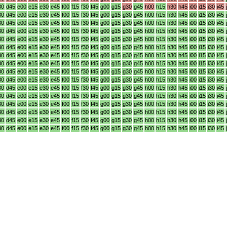
30
d45
e00
e15
e30
e45
f00
f15
f30
f45
g00
g15
g30
g45
h00
h15
h30
h45
i00
i15
i30
i45
30
d45
e00
e15
e30
e45
f00
f15
f30
f45
g00
g15
g30
g45
h00
h15
h30
h45
i00
i15
i30
i45
30
d45
e00
e15
e30
e45
f00
f15
f30
f45
g00
g15
g30
g45
h00
h15
h30
h45
i00
i15
i30
i45
30
d45
e00
e15
e30
e45
f00
f15
f30
f45
g00
g15
g30
g45
h00
h15
h30
h45
i00
i15
i30
i45
30
d45
e00
e15
e30
e45
f00
f15
f30
f45
g00
g15
g30
g45
h00
h15
h30
h45
i00
i15
i30
i45
30
d45
e00
e15
e30
e45
f00
f15
f30
f45
g00
g15
g30
g45
h00
h15
h30
h45
i00
i15
i30
i45
30
d45
e00
e15
e30
e45
f00
f15
f30
f45
g00
g15
g30
g45
h00
h15
h30
h45
i00
i15
i30
i45
30
d45
e00
e15
e30
e45
f00
f15
f30
f45
g00
g15
g30
g45
h00
h15
h30
h45
i00
i15
i30
i45
30
d45
e00
e15
e30
e45
f00
f15
f30
f45
g00
g15
g30
g45
h00
h15
h30
h45
i00
i15
i30
i45
30
d45
e00
e15
e30
e45
f00
f15
f30
f45
g00
g15
g30
g45
h00
h15
h30
h45
i00
i15
i30
i45
30
d45
e00
e15
e30
e45
f00
f15
f30
f45
g00
g15
g30
g45
h00
h15
h30
h45
i00
i15
i30
i45
30
d45
e00
e15
e30
e45
f00
f15
f30
f45
g00
g15
g30
g45
h00
h15
h30
h45
i00
i15
i30
i45
30
d45
e00
e15
e30
e45
f00
f15
f30
f45
g00
g15
g30
g45
h00
h15
h30
h45
i00
i15
i30
i45
30
d45
e00
e15
e30
e45
f00
f15
f30
f45
g00
g15
g30
g45
h00
h15
h30
h45
i00
i15
i30
i45
30
d45
e00
e15
e30
e45
f00
f15
f30
f45
g00
g15
g30
g45
h00
h15
h30
h45
i00
i15
i30
i45
30
d45
e00
e15
e30
e45
f00
f15
f30
f45
g00
g15
g30
g45
h00
h15
h30
h45
i00
i15
i30
i45