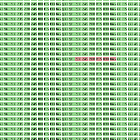
30
d45
e00
e15
e30
e45
f00
f15
f30
f45
g00
g15
g30
g45
h00
h15
h30
h45
i00
i15
i30
i45
30
d45
e00
e15
e30
e45
f00
f15
f30
f45
g00
g15
g30
g45
h00
h15
h30
h45
i00
i15
i30
i45
30
d45
e00
e15
e30
e45
f00
f15
f30
f45
g00
g15
g30
g45
h00
h15
h30
h45
i00
i15
i30
i45
30
d45
e00
e15
e30
e45
f00
f15
f30
f45
g00
g15
g30
g45
h00
h15
h30
h45
i00
i15
i30
i45
30
d45
e00
e15
e30
e45
f00
f15
f30
f45
g00
g15
g30
g45
h00
h15
h30
h45
i00
i15
i30
i45
30
d45
e00
e15
e30
e45
f00
f15
f30
f45
g00
g15
g30
g45
h00
h15
h30
h45
i00
i15
i30
i45
30
d45
e00
e15
e30
e45
f00
f15
f30
f45
g00
g15
g30
g45
h00
h15
h30
h45
i00
i15
i30
i45
30
d45
e00
e15
e30
e45
f00
f15
f30
f45
g00
g15
g30
g45
h00
h15
h30
h45
i00
i15
i30
i45
30
d45
e00
e15
e30
e45
f00
f15
f30
f45
g00
g15
g30
g45
h00
h15
h30
h45
i00
i15
i30
i45
30
d45
e00
e15
e30
e45
f00
f15
f30
f45
g00
g15
g30
g45
h00
h15
h30
h45
i00
i15
i30
i45
30
d45
e00
e15
e30
e45
f00
f15
f30
f45
g00
g15
g30
g45
h00
h15
h30
h45
i00
i15
i30
i45
30
d45
e00
e15
e30
e45
f00
f15
f30
f45
g00
g15
g30
g45
h00
h15
h30
h45
i00
i15
i30
i45
30
d45
e00
e15
e30
e45
f00
f15
f30
f45
g00
g15
g30
g45
h00
h15
h30
h45
i00
i15
i30
i45
30
d45
e00
e15
e30
e45
f00
f15
f30
f45
g00
g15
g30
g45
h00
h15
h30
h45
i00
i15
i30
i45
30
d45
e00
e15
e30
e45
f00
f15
f30
f45
g00
g15
g30
g45
h00
h15
h30
h45
i00
i15
i30
i45
30
d45
e00
e15
e30
e45
f00
f15
f30
f45
g00
g15
g30
g45
h00
h15
h30
h45
i00
i15
i30
i45
30
d45
e00
e15
e30
e45
f00
f15
f30
f45
g00
g15
g30
g45
h00
h15
h30
h45
i00
i15
i30
i45
30
d45
e00
e15
e30
e45
f00
f15
f30
f45
g00
g15
g30
g45
h00
h15
h30
h45
i00
i15
i30
i45
30
d45
e00
e15
e30
e45
f00
f15
f30
f45
g00
g15
g30
g45
h00
h15
h30
h45
i00
i15
i30
i45
30
d45
e00
e15
e30
e45
f00
f15
f30
f45
g00
g15
g30
g45
h00
h15
h30
h45
i00
i15
i30
i45
30
d45
e00
e15
e30
e45
f00
f15
f30
f45
g00
g15
g30
g45
h00
h15
h30
h45
i00
i15
i30
i45
30
d45
e00
e15
e30
e45
f00
f15
f30
f45
g00
g15
g30
g45
h00
h15
h30
h45
i00
i15
i30
i45
30
d45
e00
e15
e30
e45
f00
f15
f30
f45
g00
g15
g30
g45
h00
h15
h30
h45
i00
i15
i30
i45
30
d45
e00
e15
e30
e45
f00
f15
f30
f45
g00
g15
g30
g45
h00
h15
h30
h45
i00
i15
i30
i45
30
d45
e00
e15
e30
e45
f00
f15
f30
f45
g00
g15
g30
g45
h00
h15
h30
h45
i00
i15
i30
i45
30
d45
e00
e15
e30
e45
f00
f15
f30
f45
g00
g15
g30
g45
h00
h15
h30
h45
i00
i15
i30
i45
30
d45
e00
e15
e30
e45
f00
f15
f30
f45
g00
g15
g30
g45
h00
h15
h30
h45
i00
i15
i30
i45
30
d45
e00
e15
e30
e45
f00
f15
f30
f45
g00
g15
g30
g45
h00
h15
h30
h45
i00
i15
i30
i45