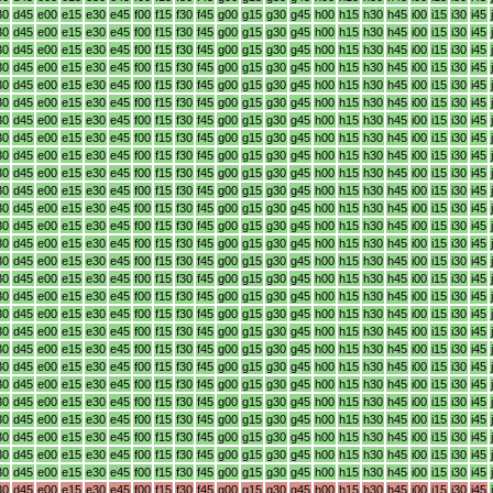
30
d45
e00
e15
e30
e45
f00
f15
f30
f45
g00
g15
g30
g45
h00
h15
h30
h45
i00
i15
i30
i45
30
d45
e00
e15
e30
e45
f00
f15
f30
f45
g00
g15
g30
g45
h00
h15
h30
h45
i00
i15
i30
i45
30
d45
e00
e15
e30
e45
f00
f15
f30
f45
g00
g15
g30
g45
h00
h15
h30
h45
i00
i15
i30
i45
30
d45
e00
e15
e30
e45
f00
f15
f30
f45
g00
g15
g30
g45
h00
h15
h30
h45
i00
i15
i30
i45
30
d45
e00
e15
e30
e45
f00
f15
f30
f45
g00
g15
g30
g45
h00
h15
h30
h45
i00
i15
i30
i45
30
d45
e00
e15
e30
e45
f00
f15
f30
f45
g00
g15
g30
g45
h00
h15
h30
h45
i00
i15
i30
i45
30
d45
e00
e15
e30
e45
f00
f15
f30
f45
g00
g15
g30
g45
h00
h15
h30
h45
i00
i15
i30
i45
30
d45
e00
e15
e30
e45
f00
f15
f30
f45
g00
g15
g30
g45
h00
h15
h30
h45
i00
i15
i30
i45
30
d45
e00
e15
e30
e45
f00
f15
f30
f45
g00
g15
g30
g45
h00
h15
h30
h45
i00
i15
i30
i45
30
d45
e00
e15
e30
e45
f00
f15
f30
f45
g00
g15
g30
g45
h00
h15
h30
h45
i00
i15
i30
i45
30
d45
e00
e15
e30
e45
f00
f15
f30
f45
g00
g15
g30
g45
h00
h15
h30
h45
i00
i15
i30
i45
30
d45
e00
e15
e30
e45
f00
f15
f30
f45
g00
g15
g30
g45
h00
h15
h30
h45
i00
i15
i30
i45
30
d45
e00
e15
e30
e45
f00
f15
f30
f45
g00
g15
g30
g45
h00
h15
h30
h45
i00
i15
i30
i45
30
d45
e00
e15
e30
e45
f00
f15
f30
f45
g00
g15
g30
g45
h00
h15
h30
h45
i00
i15
i30
i45
30
d45
e00
e15
e30
e45
f00
f15
f30
f45
g00
g15
g30
g45
h00
h15
h30
h45
i00
i15
i30
i45
30
d45
e00
e15
e30
e45
f00
f15
f30
f45
g00
g15
g30
g45
h00
h15
h30
h45
i00
i15
i30
i45
30
d45
e00
e15
e30
e45
f00
f15
f30
f45
g00
g15
g30
g45
h00
h15
h30
h45
i00
i15
i30
i45
30
d45
e00
e15
e30
e45
f00
f15
f30
f45
g00
g15
g30
g45
h00
h15
h30
h45
i00
i15
i30
i45
30
d45
e00
e15
e30
e45
f00
f15
f30
f45
g00
g15
g30
g45
h00
h15
h30
h45
i00
i15
i30
i45
30
d45
e00
e15
e30
e45
f00
f15
f30
f45
g00
g15
g30
g45
h00
h15
h30
h45
i00
i15
i30
i45
30
d45
e00
e15
e30
e45
f00
f15
f30
f45
g00
g15
g30
g45
h00
h15
h30
h45
i00
i15
i30
i45
30
d45
e00
e15
e30
e45
f00
f15
f30
f45
g00
g15
g30
g45
h00
h15
h30
h45
i00
i15
i30
i45
30
d45
e00
e15
e30
e45
f00
f15
f30
f45
g00
g15
g30
g45
h00
h15
h30
h45
i00
i15
i30
i45
30
d45
e00
e15
e30
e45
f00
f15
f30
f45
g00
g15
g30
g45
h00
h15
h30
h45
i00
i15
i30
i45
30
d45
e00
e15
e30
e45
f00
f15
f30
f45
g00
g15
g30
g45
h00
h15
h30
h45
i00
i15
i30
i45
30
d45
e00
e15
e30
e45
f00
f15
f30
f45
g00
g15
g30
g45
h00
h15
h30
h45
i00
i15
i30
i45
30
d45
e00
e15
e30
e45
f00
f15
f30
f45
g00
g15
g30
g45
h00
h15
h30
h45
i00
i15
i30
i45
30
d45
e00
e15
e30
e45
f00
f15
f30
f45
g00
g15
g30
g45
h00
h15
h30
h45
i00
i15
i30
i45