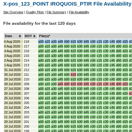
X-pos_123_POINT IROQUOIS_PTIR File Availability
Site Overview
|
Quality Plots
|
File Summary
|
File Availability
File availability for the last 120 days
Date
DOY
File(s)*
6 Aug 2026
218
a00
a15
a30
a45
b00
b15
b30
b45
c00
c15
c30
c45
d00
d15
d
5 Aug 2026
217
a00
a15
a30
a45
b00
b15
b30
b45
c00
c15
c30
c45
d00
d15
d
4 Aug 2026
216
a00
a15
a30
a45
b00
b15
b30
b45
c00
c15
c30
c45
d00
d15
d
3 Aug 2026
215
a00
a15
a30
a45
b00
b15
b30
b45
c00
c15
c30
c45
d00
d15
d
2 Aug 2026
214
a00
a15
a30
a45
b00
b15
b30
b45
c00
c15
c30
c45
d00
d15
d
1 Aug 2026
213
a00
a15
a30
a45
b00
b15
b30
b45
c00
c15
c30
c45
d00
d15
d
31 Jul 2026
212
a00
a15
a30
a45
b00
b15
b30
b45
c00
c15
c30
c45
d00
d15
d
30 Jul 2026
211
a00
a15
a30
a45
b00
b15
b30
b45
c00
c15
c30
c45
d00
d15
d
29 Jul 2026
210
a00
a15
a30
a45
b00
b15
b30
b45
c00
c15
c30
c45
d00
d15
d
28 Jul 2026
209
a00
a15
a30
a45
b00
b15
b30
b45
c00
c15
c30
c45
d00
d15
d
27 Jul 2026
208
a00
a15
a30
a45
b00
b15
b30
b45
c00
c15
c30
c45
d00
d15
d
26 Jul 2026
207
a00
a15
a30
a45
b00
b15
b30
b45
c00
c15
c30
c45
d00
d15
d
25 Jul 2026
206
a00
a15
a30
a45
b00
b15
b30
b45
c00
c15
c30
c45
d00
d15
d
24 Jul 2026
205
a00
a15
a30
a45
b00
b15
b30
b45
c00
c15
c30
c45
d00
d15
d
23 Jul 2026
204
a00
a15
a30
a45
b00
b15
b30
b45
c00
c15
c30
c45
d00
d15
d
22 Jul 2026
203
a00
a15
a30
a45
b00
b15
b30
b45
c00
c15
c30
c45
d00
d15
d
21 Jul 2026
202
a00
a15
a30
a45
b00
b15
b30
b45
c00
c15
c30
c45
d00
d15
d
20 Jul 2026
201
a00
a15
a30
a45
b00
b15
b30
b45
c00
c15
c30
c45
d00
d15
d
19 Jul 2026
200
a00
a15
a30
a45
b00
b15
b30
b45
c00
c15
c30
c45
d00
d15
d
18 Jul 2026
199
a00
a15
a30
a45
b00
b15
b30
b45
c00
c15
c30
c45
d00
d15
d