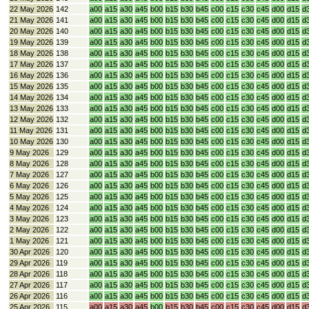
22 May 2026
142
a00
a15
a30
a45
b00
b15
b30
b45
c00
c15
c30
c45
d00
d15
d
21 May 2026
141
a00
a15
a30
a45
b00
b15
b30
b45
c00
c15
c30
c45
d00
d15
d
20 May 2026
140
a00
a15
a30
a45
b00
b15
b30
b45
c00
c15
c30
c45
d00
d15
d
19 May 2026
139
a00
a15
a30
a45
b00
b15
b30
b45
c00
c15
c30
c45
d00
d15
d
18 May 2026
138
a00
a15
a30
a45
b00
b15
b30
b45
c00
c15
c30
c45
d00
d15
d
17 May 2026
137
a00
a15
a30
a45
b00
b15
b30
b45
c00
c15
c30
c45
d00
d15
d
16 May 2026
136
a00
a15
a30
a45
b00
b15
b30
b45
c00
c15
c30
c45
d00
d15
d
15 May 2026
135
a00
a15
a30
a45
b00
b15
b30
b45
c00
c15
c30
c45
d00
d15
d
14 May 2026
134
a00
a15
a30
a45
b00
b15
b30
b45
c00
c15
c30
c45
d00
d15
d
13 May 2026
133
a00
a15
a30
a45
b00
b15
b30
b45
c00
c15
c30
c45
d00
d15
d
12 May 2026
132
a00
a15
a30
a45
b00
b15
b30
b45
c00
c15
c30
c45
d00
d15
d
11 May 2026
131
a00
a15
a30
a45
b00
b15
b30
b45
c00
c15
c30
c45
d00
d15
d
10 May 2026
130
a00
a15
a30
a45
b00
b15
b30
b45
c00
c15
c30
c45
d00
d15
d
9 May 2026
129
a00
a15
a30
a45
b00
b15
b30
b45
c00
c15
c30
c45
d00
d15
d
8 May 2026
128
a00
a15
a30
a45
b00
b15
b30
b45
c00
c15
c30
c45
d00
d15
d
7 May 2026
127
a00
a15
a30
a45
b00
b15
b30
b45
c00
c15
c30
c45
d00
d15
d
6 May 2026
126
a00
a15
a30
a45
b00
b15
b30
b45
c00
c15
c30
c45
d00
d15
d
5 May 2026
125
a00
a15
a30
a45
b00
b15
b30
b45
c00
c15
c30
c45
d00
d15
d
4 May 2026
124
a00
a15
a30
a45
b00
b15
b30
b45
c00
c15
c30
c45
d00
d15
d
3 May 2026
123
a00
a15
a30
a45
b00
b15
b30
b45
c00
c15
c30
c45
d00
d15
d
2 May 2026
122
a00
a15
a30
a45
b00
b15
b30
b45
c00
c15
c30
c45
d00
d15
d
1 May 2026
121
a00
a15
a30
a45
b00
b15
b30
b45
c00
c15
c30
c45
d00
d15
d
30 Apr 2026
120
a00
a15
a30
a45
b00
b15
b30
b45
c00
c15
c30
c45
d00
d15
d
29 Apr 2026
119
a00
a15
a30
a45
b00
b15
b30
b45
c00
c15
c30
c45
d00
d15
d
28 Apr 2026
118
a00
a15
a30
a45
b00
b15
b30
b45
c00
c15
c30
c45
d00
d15
d
27 Apr 2026
117
a00
a15
a30
a45
b00
b15
b30
b45
c00
c15
c30
c45
d00
d15
d
26 Apr 2026
116
a00
a15
a30
a45
b00
b15
b30
b45
c00
c15
c30
c45
d00
d15
d
25 Apr 2026
115
a00
a15
a30
a45
b00
b15
b30
b45
c00
c15
c30
c45
d00
d15
d