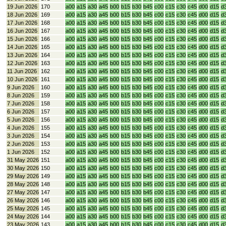
19 Jun 2026
170
a00
a15
a30
a45
b00
b15
b30
b45
c00
c15
c30
c45
d00
d15
d
18 Jun 2026
169
a00
a15
a30
a45
b00
b15
b30
b45
c00
c15
c30
c45
d00
d15
d
17 Jun 2026
168
a00
a15
a30
a45
b00
b15
b30
b45
c00
c15
c30
c45
d00
d15
d
16 Jun 2026
167
a00
a15
a30
a45
b00
b15
b30
b45
c00
c15
c30
c45
d00
d15
d
15 Jun 2026
166
a00
a15
a30
a45
b00
b15
b30
b45
c00
c15
c30
c45
d00
d15
d
14 Jun 2026
165
a00
a15
a30
a45
b00
b15
b30
b45
c00
c15
c30
c45
d00
d15
d
13 Jun 2026
164
a00
a15
a30
a45
b00
b15
b30
b45
c00
c15
c30
c45
d00
d15
d
12 Jun 2026
163
a00
a15
a30
a45
b00
b15
b30
b45
c00
c15
c30
c45
d00
d15
d
11 Jun 2026
162
a00
a15
a30
a45
b00
b15
b30
b45
c00
c15
c30
c45
d00
d15
d
10 Jun 2026
161
a00
a15
a30
a45
b00
b15
b30
b45
c00
c15
c30
c45
d00
d15
d
9 Jun 2026
160
a00
a15
a30
a45
b00
b15
b30
b45
c00
c15
c30
c45
d00
d15
d
8 Jun 2026
159
a00
a15
a30
a45
b00
b15
b30
b45
c00
c15
c30
c45
d00
d15
d
7 Jun 2026
158
a00
a15
a30
a45
b00
b15
b30
b45
c00
c15
c30
c45
d00
d15
d
6 Jun 2026
157
a00
a15
a30
a45
b00
b15
b30
b45
c00
c15
c30
c45
d00
d15
d
5 Jun 2026
156
a00
a15
a30
a45
b00
b15
b30
b45
c00
c15
c30
c45
d00
d15
d
4 Jun 2026
155
a00
a15
a30
a45
b00
b15
b30
b45
c00
c15
c30
c45
d00
d15
d
3 Jun 2026
154
a00
a15
a30
a45
b00
b15
b30
b45
c00
c15
c30
c45
d00
d15
d
2 Jun 2026
153
a00
a15
a30
a45
b00
b15
b30
b45
c00
c15
c30
c45
d00
d15
d
1 Jun 2026
152
a00
a15
a30
a45
b00
b15
b30
b45
c00
c15
c30
c45
d00
d15
d
31 May 2026
151
a00
a15
a30
a45
b00
b15
b30
b45
c00
c15
c30
c45
d00
d15
d
30 May 2026
150
a00
a15
a30
a45
b00
b15
b30
b45
c00
c15
c30
c45
d00
d15
d
29 May 2026
149
a00
a15
a30
a45
b00
b15
b30
b45
c00
c15
c30
c45
d00
d15
d
28 May 2026
148
a00
a15
a30
a45
b00
b15
b30
b45
c00
c15
c30
c45
d00
d15
d
27 May 2026
147
a00
a15
a30
a45
b00
b15
b30
b45
c00
c15
c30
c45
d00
d15
d
26 May 2026
146
a00
a15
a30
a45
b00
b15
b30
b45
c00
c15
c30
c45
d00
d15
d
25 May 2026
145
a00
a15
a30
a45
b00
b15
b30
b45
c00
c15
c30
c45
d00
d15
d
24 May 2026
144
a00
a15
a30
a45
b00
b15
b30
b45
c00
c15
c30
c45
d00
d15
d
23 May 2026
143
a00
a15
a30
a45
b00
b15
b30
b45
c00
c15
c30
c45
d00
d15
d