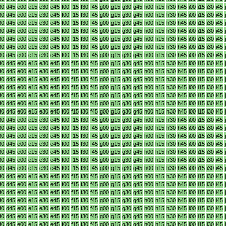
30
d45
e00
e15
e30
e45
f00
f15
f30
f45
g00
g15
g30
g45
h00
h15
h30
h45
i00
i15
i30
i45
30
d45
e00
e15
e30
e45
f00
f15
f30
f45
g00
g15
g30
g45
h00
h15
h30
h45
i00
i15
i30
i45
30
d45
e00
e15
e30
e45
f00
f15
f30
f45
g00
g15
g30
g45
h00
h15
h30
h45
i00
i15
i30
i45
30
d45
e00
e15
e30
e45
f00
f15
f30
f45
g00
g15
g30
g45
h00
h15
h30
h45
i00
i15
i30
i45
30
d45
e00
e15
e30
e45
f00
f15
f30
f45
g00
g15
g30
g45
h00
h15
h30
h45
i00
i15
i30
i45
30
d45
e00
e15
e30
e45
f00
f15
f30
f45
g00
g15
g30
g45
h00
h15
h30
h45
i00
i15
i30
i45
30
d45
e00
e15
e30
e45
f00
f15
f30
f45
g00
g15
g30
g45
h00
h15
h30
h45
i00
i15
i30
i45
30
d45
e00
e15
e30
e45
f00
f15
f30
f45
g00
g15
g30
g45
h00
h15
h30
h45
i00
i15
i30
i45
30
d45
e00
e15
e30
e45
f00
f15
f30
f45
g00
g15
g30
g45
h00
h15
h30
h45
i00
i15
i30
i45
30
d45
e00
e15
e30
e45
f00
f15
f30
f45
g00
g15
g30
g45
h00
h15
h30
h45
i00
i15
i30
i45
30
d45
e00
e15
e30
e45
f00
f15
f30
f45
g00
g15
g30
g45
h00
h15
h30
h45
i00
i15
i30
i45
30
d45
e00
e15
e30
e45
f00
f15
f30
f45
g00
g15
g30
g45
h00
h15
h30
h45
i00
i15
i30
i45
30
d45
e00
e15
e30
e45
f00
f15
f30
f45
g00
g15
g30
g45
h00
h15
h30
h45
i00
i15
i30
i45
30
d45
e00
e15
e30
e45
f00
f15
f30
f45
g00
g15
g30
g45
h00
h15
h30
h45
i00
i15
i30
i45
30
d45
e00
e15
e30
e45
f00
f15
f30
f45
g00
g15
g30
g45
h00
h15
h30
h45
i00
i15
i30
i45
30
d45
e00
e15
e30
e45
f00
f15
f30
f45
g00
g15
g30
g45
h00
h15
h30
h45
i00
i15
i30
i45
30
d45
e00
e15
e30
e45
f00
f15
f30
f45
g00
g15
g30
g45
h00
h15
h30
h45
i00
i15
i30
i45
30
d45
e00
e15
e30
e45
f00
f15
f30
f45
g00
g15
g30
g45
h00
h15
h30
h45
i00
i15
i30
i45
30
d45
e00
e15
e30
e45
f00
f15
f30
f45
g00
g15
g30
g45
h00
h15
h30
h45
i00
i15
i30
i45
30
d45
e00
e15
e30
e45
f00
f15
f30
f45
g00
g15
g30
g45
h00
h15
h30
h45
i00
i15
i30
i45
30
d45
e00
e15
e30
e45
f00
f15
f30
f45
g00
g15
g30
g45
h00
h15
h30
h45
i00
i15
i30
i45
30
d45
e00
e15
e30
e45
f00
f15
f30
f45
g00
g15
g30
g45
h00
h15
h30
h45
i00
i15
i30
i45
30
d45
e00
e15
e30
e45
f00
f15
f30
f45
g00
g15
g30
g45
h00
h15
h30
h45
i00
i15
i30
i45
30
d45
e00
e15
e30
e45
f00
f15
f30
f45
g00
g15
g30
g45
h00
h15
h30
h45
i00
i15
i30
i45
30
d45
e00
e15
e30
e45
f00
f15
f30
f45
g00
g15
g30
g45
h00
h15
h30
h45
i00
i15
i30
i45
30
d45
e00
e15
e30
e45
f00
f15
f30
f45
g00
g15
g30
g45
h00
h15
h30
h45
i00
i15
i30
i45
30
d45
e00
e15
e30
e45
f00
f15
f30
f45
g00
g15
g30
g45
h00
h15
h30
h45
i00
i15
i30
i45
30
d45
e00
e15
e30
e45
f00
f15
f30
f45
g00
g15
g30
g45
h00
h15
h30
h45
i00
i15
i30
i45