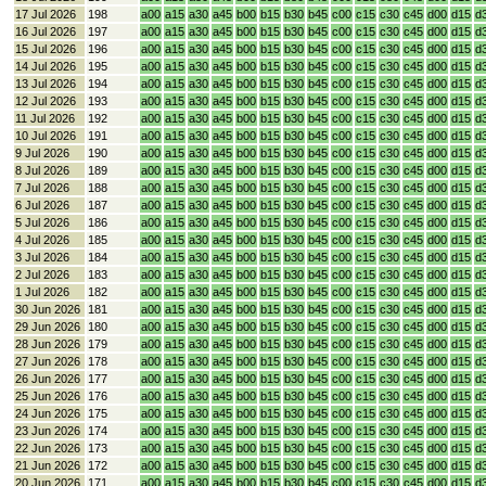
17 Jul 2026
198
a00
a15
a30
a45
b00
b15
b30
b45
c00
c15
c30
c45
d00
d15
d
16 Jul 2026
197
a00
a15
a30
a45
b00
b15
b30
b45
c00
c15
c30
c45
d00
d15
d
15 Jul 2026
196
a00
a15
a30
a45
b00
b15
b30
b45
c00
c15
c30
c45
d00
d15
d
14 Jul 2026
195
a00
a15
a30
a45
b00
b15
b30
b45
c00
c15
c30
c45
d00
d15
d
13 Jul 2026
194
a00
a15
a30
a45
b00
b15
b30
b45
c00
c15
c30
c45
d00
d15
d
12 Jul 2026
193
a00
a15
a30
a45
b00
b15
b30
b45
c00
c15
c30
c45
d00
d15
d
11 Jul 2026
192
a00
a15
a30
a45
b00
b15
b30
b45
c00
c15
c30
c45
d00
d15
d
10 Jul 2026
191
a00
a15
a30
a45
b00
b15
b30
b45
c00
c15
c30
c45
d00
d15
d
9 Jul 2026
190
a00
a15
a30
a45
b00
b15
b30
b45
c00
c15
c30
c45
d00
d15
d
8 Jul 2026
189
a00
a15
a30
a45
b00
b15
b30
b45
c00
c15
c30
c45
d00
d15
d
7 Jul 2026
188
a00
a15
a30
a45
b00
b15
b30
b45
c00
c15
c30
c45
d00
d15
d
6 Jul 2026
187
a00
a15
a30
a45
b00
b15
b30
b45
c00
c15
c30
c45
d00
d15
d
5 Jul 2026
186
a00
a15
a30
a45
b00
b15
b30
b45
c00
c15
c30
c45
d00
d15
d
4 Jul 2026
185
a00
a15
a30
a45
b00
b15
b30
b45
c00
c15
c30
c45
d00
d15
d
3 Jul 2026
184
a00
a15
a30
a45
b00
b15
b30
b45
c00
c15
c30
c45
d00
d15
d
2 Jul 2026
183
a00
a15
a30
a45
b00
b15
b30
b45
c00
c15
c30
c45
d00
d15
d
1 Jul 2026
182
a00
a15
a30
a45
b00
b15
b30
b45
c00
c15
c30
c45
d00
d15
d
30 Jun 2026
181
a00
a15
a30
a45
b00
b15
b30
b45
c00
c15
c30
c45
d00
d15
d
29 Jun 2026
180
a00
a15
a30
a45
b00
b15
b30
b45
c00
c15
c30
c45
d00
d15
d
28 Jun 2026
179
a00
a15
a30
a45
b00
b15
b30
b45
c00
c15
c30
c45
d00
d15
d
27 Jun 2026
178
a00
a15
a30
a45
b00
b15
b30
b45
c00
c15
c30
c45
d00
d15
d
26 Jun 2026
177
a00
a15
a30
a45
b00
b15
b30
b45
c00
c15
c30
c45
d00
d15
d
25 Jun 2026
176
a00
a15
a30
a45
b00
b15
b30
b45
c00
c15
c30
c45
d00
d15
d
24 Jun 2026
175
a00
a15
a30
a45
b00
b15
b30
b45
c00
c15
c30
c45
d00
d15
d
23 Jun 2026
174
a00
a15
a30
a45
b00
b15
b30
b45
c00
c15
c30
c45
d00
d15
d
22 Jun 2026
173
a00
a15
a30
a45
b00
b15
b30
b45
c00
c15
c30
c45
d00
d15
d
21 Jun 2026
172
a00
a15
a30
a45
b00
b15
b30
b45
c00
c15
c30
c45
d00
d15
d
20 Jun 2026
171
a00
a15
a30
a45
b00
b15
b30
b45
c00
c15
c30
c45
d00
d15
d