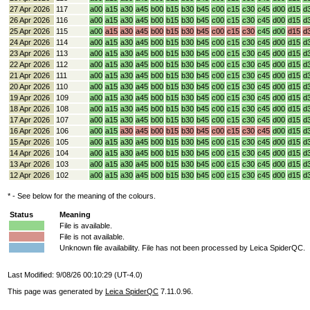
27 Apr 2026
117
a00
a15
a30
a45
b00
b15
b30
b45
c00
c15
c30
c45
d00
d15
d
26 Apr 2026
116
a00
a15
a30
a45
b00
b15
b30
b45
c00
c15
c30
c45
d00
d15
d
25 Apr 2026
115
a00
a15
a30
a45
b00
b15
b30
b45
c00
c15
c30
c45
d00
d15
d
24 Apr 2026
114
a00
a15
a30
a45
b00
b15
b30
b45
c00
c15
c30
c45
d00
d15
d
23 Apr 2026
113
a00
a15
a30
a45
b00
b15
b30
b45
c00
c15
c30
c45
d00
d15
d
22 Apr 2026
112
a00
a15
a30
a45
b00
b15
b30
b45
c00
c15
c30
c45
d00
d15
d
21 Apr 2026
111
a00
a15
a30
a45
b00
b15
b30
b45
c00
c15
c30
c45
d00
d15
d
20 Apr 2026
110
a00
a15
a30
a45
b00
b15
b30
b45
c00
c15
c30
c45
d00
d15
d
19 Apr 2026
109
a00
a15
a30
a45
b00
b15
b30
b45
c00
c15
c30
c45
d00
d15
d
18 Apr 2026
108
a00
a15
a30
a45
b00
b15
b30
b45
c00
c15
c30
c45
d00
d15
d
17 Apr 2026
107
a00
a15
a30
a45
b00
b15
b30
b45
c00
c15
c30
c45
d00
d15
d
16 Apr 2026
106
a00
a15
a30
a45
b00
b15
b30
b45
c00
c15
c30
c45
d00
d15
d
15 Apr 2026
105
a00
a15
a30
a45
b00
b15
b30
b45
c00
c15
c30
c45
d00
d15
d
14 Apr 2026
104
a00
a15
a30
a45
b00
b15
b30
b45
c00
c15
c30
c45
d00
d15
d
13 Apr 2026
103
a00
a15
a30
a45
b00
b15
b30
b45
c00
c15
c30
c45
d00
d15
d
12 Apr 2026
102
a00
a15
a30
a45
b00
b15
b30
b45
c00
c15
c30
c45
d00
d15
d
* - See below for the meaning of the colours.
Status
Meaning
File is available.
File is not available.
Unknown file availability. File has not been processed by Leica SpiderQC.
Last Modified: 9/08/26 00:10:29 (UT-4.0)
This page was generated by
Leica SpiderQC
7.11.0.96.