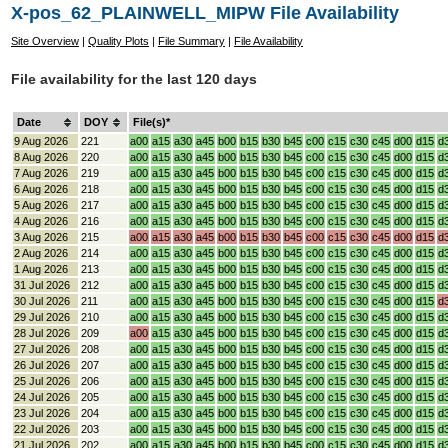
X-pos_62_PLAINWELL_MIPW File Availability
Site Overview
|
Quality Plots
|
File Summary
|
File Availability
File availability for the last 120 days
Date
DOY
File(s)*
9 Aug 2026
221
a00
a15
a30
a45
b00
b15
b30
b45
c00
c15
c30
c45
d00
d15
d
8 Aug 2026
220
a00
a15
a30
a45
b00
b15
b30
b45
c00
c15
c30
c45
d00
d15
d
7 Aug 2026
219
a00
a15
a30
a45
b00
b15
b30
b45
c00
c15
c30
c45
d00
d15
d
6 Aug 2026
218
a00
a15
a30
a45
b00
b15
b30
b45
c00
c15
c30
c45
d00
d15
d
5 Aug 2026
217
a00
a15
a30
a45
b00
b15
b30
b45
c00
c15
c30
c45
d00
d15
d
4 Aug 2026
216
a00
a15
a30
a45
b00
b15
b30
b45
c00
c15
c30
c45
d00
d15
d
3 Aug 2026
215
a00
a15
a30
a45
b00
b15
b30
b45
c00
c15
c30
c45
d00
d15
d
2 Aug 2026
214
a00
a15
a30
a45
b00
b15
b30
b45
c00
c15
c30
c45
d00
d15
d
1 Aug 2026
213
a00
a15
a30
a45
b00
b15
b30
b45
c00
c15
c30
c45
d00
d15
d
31 Jul 2026
212
a00
a15
a30
a45
b00
b15
b30
b45
c00
c15
c30
c45
d00
d15
d
30 Jul 2026
211
a00
a15
a30
a45
b00
b15
b30
b45
c00
c15
c30
c45
d00
d15
d
29 Jul 2026
210
a00
a15
a30
a45
b00
b15
b30
b45
c00
c15
c30
c45
d00
d15
d
28 Jul 2026
209
a00
a15
a30
a45
b00
b15
b30
b45
c00
c15
c30
c45
d00
d15
d
27 Jul 2026
208
a00
a15
a30
a45
b00
b15
b30
b45
c00
c15
c30
c45
d00
d15
d
26 Jul 2026
207
a00
a15
a30
a45
b00
b15
b30
b45
c00
c15
c30
c45
d00
d15
d
25 Jul 2026
206
a00
a15
a30
a45
b00
b15
b30
b45
c00
c15
c30
c45
d00
d15
d
24 Jul 2026
205
a00
a15
a30
a45
b00
b15
b30
b45
c00
c15
c30
c45
d00
d15
d
23 Jul 2026
204
a00
a15
a30
a45
b00
b15
b30
b45
c00
c15
c30
c45
d00
d15
d
22 Jul 2026
203
a00
a15
a30
a45
b00
b15
b30
b45
c00
c15
c30
c45
d00
d15
d
21 Jul 2026
202
a00
a15
a30
a45
b00
b15
b30
b45
c00
c15
c30
c45
d00
d15
d