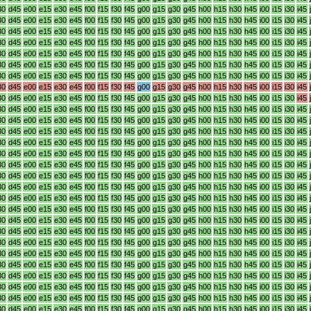
30
d45
e00
e15
e30
e45
f00
f15
f30
f45
g00
g15
g30
g45
h00
h15
h30
h45
i00
i15
i30
i45
30
d45
e00
e15
e30
e45
f00
f15
f30
f45
g00
g15
g30
g45
h00
h15
h30
h45
i00
i15
i30
i45
30
d45
e00
e15
e30
e45
f00
f15
f30
f45
g00
g15
g30
g45
h00
h15
h30
h45
i00
i15
i30
i45
30
d45
e00
e15
e30
e45
f00
f15
f30
f45
g00
g15
g30
g45
h00
h15
h30
h45
i00
i15
i30
i45
30
d45
e00
e15
e30
e45
f00
f15
f30
f45
g00
g15
g30
g45
h00
h15
h30
h45
i00
i15
i30
i45
30
d45
e00
e15
e30
e45
f00
f15
f30
f45
g00
g15
g30
g45
h00
h15
h30
h45
i00
i15
i30
i45
30
d45
e00
e15
e30
e45
f00
f15
f30
f45
g00
g15
g30
g45
h00
h15
h30
h45
i00
i15
i30
i45
30
d45
e00
e15
e30
e45
f00
f15
f30
f45
g00
g15
g30
g45
h00
h15
h30
h45
i00
i15
i30
i45
30
d45
e00
e15
e30
e45
f00
f15
f30
f45
g00
g15
g30
g45
h00
h15
h30
h45
i00
i15
i30
i45
30
d45
e00
e15
e30
e45
f00
f15
f30
f45
g00
g15
g30
g45
h00
h15
h30
h45
i00
i15
i30
i45
30
d45
e00
e15
e30
e45
f00
f15
f30
f45
g00
g15
g30
g45
h00
h15
h30
h45
i00
i15
i30
i45
30
d45
e00
e15
e30
e45
f00
f15
f30
f45
g00
g15
g30
g45
h00
h15
h30
h45
i00
i15
i30
i45
30
d45
e00
e15
e30
e45
f00
f15
f30
f45
g00
g15
g30
g45
h00
h15
h30
h45
i00
i15
i30
i45
30
d45
e00
e15
e30
e45
f00
f15
f30
f45
g00
g15
g30
g45
h00
h15
h30
h45
i00
i15
i30
i45
30
d45
e00
e15
e30
e45
f00
f15
f30
f45
g00
g15
g30
g45
h00
h15
h30
h45
i00
i15
i30
i45
30
d45
e00
e15
e30
e45
f00
f15
f30
f45
g00
g15
g30
g45
h00
h15
h30
h45
i00
i15
i30
i45
30
d45
e00
e15
e30
e45
f00
f15
f30
f45
g00
g15
g30
g45
h00
h15
h30
h45
i00
i15
i30
i45
30
d45
e00
e15
e30
e45
f00
f15
f30
f45
g00
g15
g30
g45
h00
h15
h30
h45
i00
i15
i30
i45
30
d45
e00
e15
e30
e45
f00
f15
f30
f45
g00
g15
g30
g45
h00
h15
h30
h45
i00
i15
i30
i45
30
d45
e00
e15
e30
e45
f00
f15
f30
f45
g00
g15
g30
g45
h00
h15
h30
h45
i00
i15
i30
i45
30
d45
e00
e15
e30
e45
f00
f15
f30
f45
g00
g15
g30
g45
h00
h15
h30
h45
i00
i15
i30
i45
30
d45
e00
e15
e30
e45
f00
f15
f30
f45
g00
g15
g30
g45
h00
h15
h30
h45
i00
i15
i30
i45
30
d45
e00
e15
e30
e45
f00
f15
f30
f45
g00
g15
g30
g45
h00
h15
h30
h45
i00
i15
i30
i45
30
d45
e00
e15
e30
e45
f00
f15
f30
f45
g00
g15
g30
g45
h00
h15
h30
h45
i00
i15
i30
i45
30
d45
e00
e15
e30
e45
f00
f15
f30
f45
g00
g15
g30
g45
h00
h15
h30
h45
i00
i15
i30
i45
30
d45
e00
e15
e30
e45
f00
f15
f30
f45
g00
g15
g30
g45
h00
h15
h30
h45
i00
i15
i30
i45
30
d45
e00
e15
e30
e45
f00
f15
f30
f45
g00
g15
g30
g45
h00
h15
h30
h45
i00
i15
i30
i45
30
d45
e00
e15
e30
e45
f00
f15
f30
f45
g00
g15
g30
g45
h00
h15
h30
h45
i00
i15
i30
i45