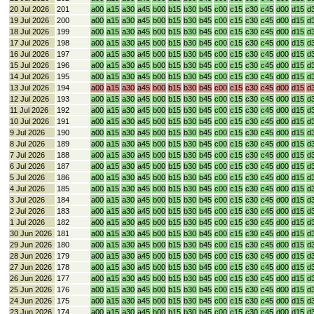
20 Jul 2026
201
a00
a15
a30
a45
b00
b15
b30
b45
c00
c15
c30
c45
d00
d15
d
19 Jul 2026
200
a00
a15
a30
a45
b00
b15
b30
b45
c00
c15
c30
c45
d00
d15
d
18 Jul 2026
199
a00
a15
a30
a45
b00
b15
b30
b45
c00
c15
c30
c45
d00
d15
d
17 Jul 2026
198
a00
a15
a30
a45
b00
b15
b30
b45
c00
c15
c30
c45
d00
d15
d
16 Jul 2026
197
a00
a15
a30
a45
b00
b15
b30
b45
c00
c15
c30
c45
d00
d15
d
15 Jul 2026
196
a00
a15
a30
a45
b00
b15
b30
b45
c00
c15
c30
c45
d00
d15
d
14 Jul 2026
195
a00
a15
a30
a45
b00
b15
b30
b45
c00
c15
c30
c45
d00
d15
d
13 Jul 2026
194
a00
a15
a30
a45
b00
b15
b30
b45
c00
c15
c30
c45
d00
d15
d
12 Jul 2026
193
a00
a15
a30
a45
b00
b15
b30
b45
c00
c15
c30
c45
d00
d15
d
11 Jul 2026
192
a00
a15
a30
a45
b00
b15
b30
b45
c00
c15
c30
c45
d00
d15
d
10 Jul 2026
191
a00
a15
a30
a45
b00
b15
b30
b45
c00
c15
c30
c45
d00
d15
d
9 Jul 2026
190
a00
a15
a30
a45
b00
b15
b30
b45
c00
c15
c30
c45
d00
d15
d
8 Jul 2026
189
a00
a15
a30
a45
b00
b15
b30
b45
c00
c15
c30
c45
d00
d15
d
7 Jul 2026
188
a00
a15
a30
a45
b00
b15
b30
b45
c00
c15
c30
c45
d00
d15
d
6 Jul 2026
187
a00
a15
a30
a45
b00
b15
b30
b45
c00
c15
c30
c45
d00
d15
d
5 Jul 2026
186
a00
a15
a30
a45
b00
b15
b30
b45
c00
c15
c30
c45
d00
d15
d
4 Jul 2026
185
a00
a15
a30
a45
b00
b15
b30
b45
c00
c15
c30
c45
d00
d15
d
3 Jul 2026
184
a00
a15
a30
a45
b00
b15
b30
b45
c00
c15
c30
c45
d00
d15
d
2 Jul 2026
183
a00
a15
a30
a45
b00
b15
b30
b45
c00
c15
c30
c45
d00
d15
d
1 Jul 2026
182
a00
a15
a30
a45
b00
b15
b30
b45
c00
c15
c30
c45
d00
d15
d
30 Jun 2026
181
a00
a15
a30
a45
b00
b15
b30
b45
c00
c15
c30
c45
d00
d15
d
29 Jun 2026
180
a00
a15
a30
a45
b00
b15
b30
b45
c00
c15
c30
c45
d00
d15
d
28 Jun 2026
179
a00
a15
a30
a45
b00
b15
b30
b45
c00
c15
c30
c45
d00
d15
d
27 Jun 2026
178
a00
a15
a30
a45
b00
b15
b30
b45
c00
c15
c30
c45
d00
d15
d
26 Jun 2026
177
a00
a15
a30
a45
b00
b15
b30
b45
c00
c15
c30
c45
d00
d15
d
25 Jun 2026
176
a00
a15
a30
a45
b00
b15
b30
b45
c00
c15
c30
c45
d00
d15
d
24 Jun 2026
175
a00
a15
a30
a45
b00
b15
b30
b45
c00
c15
c30
c45
d00
d15
d
23 Jun 2026
174
a00
a15
a30
a45
b00
b15
b30
b45
c00
c15
c30
c45
d00
d15
d