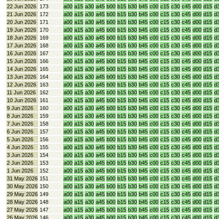
22 Jun 2026
173
a00
a15
a30
a45
b00
b15
b30
b45
c00
c15
c30
c45
d00
d15
d
21 Jun 2026
172
a00
a15
a30
a45
b00
b15
b30
b45
c00
c15
c30
c45
d00
d15
d
20 Jun 2026
171
a00
a15
a30
a45
b00
b15
b30
b45
c00
c15
c30
c45
d00
d15
d
19 Jun 2026
170
a00
a15
a30
a45
b00
b15
b30
b45
c00
c15
c30
c45
d00
d15
d
18 Jun 2026
169
a00
a15
a30
a45
b00
b15
b30
b45
c00
c15
c30
c45
d00
d15
d
17 Jun 2026
168
a00
a15
a30
a45
b00
b15
b30
b45
c00
c15
c30
c45
d00
d15
d
16 Jun 2026
167
a00
a15
a30
a45
b00
b15
b30
b45
c00
c15
c30
c45
d00
d15
d
15 Jun 2026
166
a00
a15
a30
a45
b00
b15
b30
b45
c00
c15
c30
c45
d00
d15
d
14 Jun 2026
165
a00
a15
a30
a45
b00
b15
b30
b45
c00
c15
c30
c45
d00
d15
d
13 Jun 2026
164
a00
a15
a30
a45
b00
b15
b30
b45
c00
c15
c30
c45
d00
d15
d
12 Jun 2026
163
a00
a15
a30
a45
b00
b15
b30
b45
c00
c15
c30
c45
d00
d15
d
11 Jun 2026
162
a00
a15
a30
a45
b00
b15
b30
b45
c00
c15
c30
c45
d00
d15
d
10 Jun 2026
161
a00
a15
a30
a45
b00
b15
b30
b45
c00
c15
c30
c45
d00
d15
d
9 Jun 2026
160
a00
a15
a30
a45
b00
b15
b30
b45
c00
c15
c30
c45
d00
d15
d
8 Jun 2026
159
a00
a15
a30
a45
b00
b15
b30
b45
c00
c15
c30
c45
d00
d15
d
7 Jun 2026
158
a00
a15
a30
a45
b00
b15
b30
b45
c00
c15
c30
c45
d00
d15
d
6 Jun 2026
157
a00
a15
a30
a45
b00
b15
b30
b45
c00
c15
c30
c45
d00
d15
d
5 Jun 2026
156
a00
a15
a30
a45
b00
b15
b30
b45
c00
c15
c30
c45
d00
d15
d
4 Jun 2026
155
a00
a15
a30
a45
b00
b15
b30
b45
c00
c15
c30
c45
d00
d15
d
3 Jun 2026
154
a00
a15
a30
a45
b00
b15
b30
b45
c00
c15
c30
c45
d00
d15
d
2 Jun 2026
153
a00
a15
a30
a45
b00
b15
b30
b45
c00
c15
c30
c45
d00
d15
d
1 Jun 2026
152
a00
a15
a30
a45
b00
b15
b30
b45
c00
c15
c30
c45
d00
d15
d
31 May 2026
151
a00
a15
a30
a45
b00
b15
b30
b45
c00
c15
c30
c45
d00
d15
d
30 May 2026
150
a00
a15
a30
a45
b00
b15
b30
b45
c00
c15
c30
c45
d00
d15
d
29 May 2026
149
a00
a15
a30
a45
b00
b15
b30
b45
c00
c15
c30
c45
d00
d15
d
28 May 2026
148
a00
a15
a30
a45
b00
b15
b30
b45
c00
c15
c30
c45
d00
d15
d
27 May 2026
147
a00
a15
a30
a45
b00
b15
b30
b45
c00
c15
c30
c45
d00
d15
d
26 May 2026
146
a00
a15
a30
a45
b00
b15
b30
b45
c00
c15
c30
c45
d00
d15
d