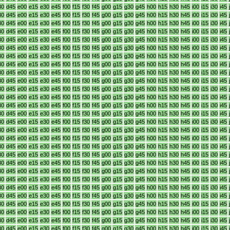
30
d45
e00
e15
e30
e45
f00
f15
f30
f45
g00
g15
g30
g45
h00
h15
h30
h45
i00
i15
i30
i45
30
d45
e00
e15
e30
e45
f00
f15
f30
f45
g00
g15
g30
g45
h00
h15
h30
h45
i00
i15
i30
i45
30
d45
e00
e15
e30
e45
f00
f15
f30
f45
g00
g15
g30
g45
h00
h15
h30
h45
i00
i15
i30
i45
30
d45
e00
e15
e30
e45
f00
f15
f30
f45
g00
g15
g30
g45
h00
h15
h30
h45
i00
i15
i30
i45
30
d45
e00
e15
e30
e45
f00
f15
f30
f45
g00
g15
g30
g45
h00
h15
h30
h45
i00
i15
i30
i45
30
d45
e00
e15
e30
e45
f00
f15
f30
f45
g00
g15
g30
g45
h00
h15
h30
h45
i00
i15
i30
i45
30
d45
e00
e15
e30
e45
f00
f15
f30
f45
g00
g15
g30
g45
h00
h15
h30
h45
i00
i15
i30
i45
30
d45
e00
e15
e30
e45
f00
f15
f30
f45
g00
g15
g30
g45
h00
h15
h30
h45
i00
i15
i30
i45
30
d45
e00
e15
e30
e45
f00
f15
f30
f45
g00
g15
g30
g45
h00
h15
h30
h45
i00
i15
i30
i45
30
d45
e00
e15
e30
e45
f00
f15
f30
f45
g00
g15
g30
g45
h00
h15
h30
h45
i00
i15
i30
i45
30
d45
e00
e15
e30
e45
f00
f15
f30
f45
g00
g15
g30
g45
h00
h15
h30
h45
i00
i15
i30
i45
30
d45
e00
e15
e30
e45
f00
f15
f30
f45
g00
g15
g30
g45
h00
h15
h30
h45
i00
i15
i30
i45
30
d45
e00
e15
e30
e45
f00
f15
f30
f45
g00
g15
g30
g45
h00
h15
h30
h45
i00
i15
i30
i45
30
d45
e00
e15
e30
e45
f00
f15
f30
f45
g00
g15
g30
g45
h00
h15
h30
h45
i00
i15
i30
i45
30
d45
e00
e15
e30
e45
f00
f15
f30
f45
g00
g15
g30
g45
h00
h15
h30
h45
i00
i15
i30
i45
30
d45
e00
e15
e30
e45
f00
f15
f30
f45
g00
g15
g30
g45
h00
h15
h30
h45
i00
i15
i30
i45
30
d45
e00
e15
e30
e45
f00
f15
f30
f45
g00
g15
g30
g45
h00
h15
h30
h45
i00
i15
i30
i45
30
d45
e00
e15
e30
e45
f00
f15
f30
f45
g00
g15
g30
g45
h00
h15
h30
h45
i00
i15
i30
i45
30
d45
e00
e15
e30
e45
f00
f15
f30
f45
g00
g15
g30
g45
h00
h15
h30
h45
i00
i15
i30
i45
30
d45
e00
e15
e30
e45
f00
f15
f30
f45
g00
g15
g30
g45
h00
h15
h30
h45
i00
i15
i30
i45
30
d45
e00
e15
e30
e45
f00
f15
f30
f45
g00
g15
g30
g45
h00
h15
h30
h45
i00
i15
i30
i45
30
d45
e00
e15
e30
e45
f00
f15
f30
f45
g00
g15
g30
g45
h00
h15
h30
h45
i00
i15
i30
i45
30
d45
e00
e15
e30
e45
f00
f15
f30
f45
g00
g15
g30
g45
h00
h15
h30
h45
i00
i15
i30
i45
30
d45
e00
e15
e30
e45
f00
f15
f30
f45
g00
g15
g30
g45
h00
h15
h30
h45
i00
i15
i30
i45
30
d45
e00
e15
e30
e45
f00
f15
f30
f45
g00
g15
g30
g45
h00
h15
h30
h45
i00
i15
i30
i45
30
d45
e00
e15
e30
e45
f00
f15
f30
f45
g00
g15
g30
g45
h00
h15
h30
h45
i00
i15
i30
i45
30
d45
e00
e15
e30
e45
f00
f15
f30
f45
g00
g15
g30
g45
h00
h15
h30
h45
i00
i15
i30
i45
30
d45
e00
e15
e30
e45
f00
f15
f30
f45
g00
g15
g30
g45
h00
h15
h30
h45
i00
i15
i30
i45