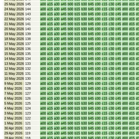
25 May 2026
145
a00
a15
a30
a45
b00
b15
b30
b45
c00
c15
c30
c45
d00
d15
d
24 May 2026
144
a00
a15
a30
a45
b00
b15
b30
b45
c00
c15
c30
c45
d00
d15
d
23 May 2026
143
a00
a15
a30
a45
b00
b15
b30
b45
c00
c15
c30
c45
d00
d15
d
22 May 2026
142
a00
a15
a30
a45
b00
b15
b30
b45
c00
c15
c30
c45
d00
d15
d
21 May 2026
141
a00
a15
a30
a45
b00
b15
b30
b45
c00
c15
c30
c45
d00
d15
d
20 May 2026
140
a00
a15
a30
a45
b00
b15
b30
b45
c00
c15
c30
c45
d00
d15
d
19 May 2026
139
a00
a15
a30
a45
b00
b15
b30
b45
c00
c15
c30
c45
d00
d15
d
18 May 2026
138
a00
a15
a30
a45
b00
b15
b30
b45
c00
c15
c30
c45
d00
d15
d
17 May 2026
137
a00
a15
a30
a45
b00
b15
b30
b45
c00
c15
c30
c45
d00
d15
d
16 May 2026
136
a00
a15
a30
a45
b00
b15
b30
b45
c00
c15
c30
c45
d00
d15
d
15 May 2026
135
a00
a15
a30
a45
b00
b15
b30
b45
c00
c15
c30
c45
d00
d15
d
14 May 2026
134
a00
a15
a30
a45
b00
b15
b30
b45
c00
c15
c30
c45
d00
d15
d
13 May 2026
133
a00
a15
a30
a45
b00
b15
b30
b45
c00
c15
c30
c45
d00
d15
d
12 May 2026
132
a00
a15
a30
a45
b00
b15
b30
b45
c00
c15
c30
c45
d00
d15
d
11 May 2026
131
a00
a15
a30
a45
b00
b15
b30
b45
c00
c15
c30
c45
d00
d15
d
10 May 2026
130
a00
a15
a30
a45
b00
b15
b30
b45
c00
c15
c30
c45
d00
d15
d
9 May 2026
129
a00
a15
a30
a45
b00
b15
b30
b45
c00
c15
c30
c45
d00
d15
d
8 May 2026
128
a00
a15
a30
a45
b00
b15
b30
b45
c00
c15
c30
c45
d00
d15
d
7 May 2026
127
a00
a15
a30
a45
b00
b15
b30
b45
c00
c15
c30
c45
d00
d15
d
6 May 2026
126
a00
a15
a30
a45
b00
b15
b30
b45
c00
c15
c30
c45
d00
d15
d
5 May 2026
125
a00
a15
a30
a45
b00
b15
b30
b45
c00
c15
c30
c45
d00
d15
d
4 May 2026
124
a00
a15
a30
a45
b00
b15
b30
b45
c00
c15
c30
c45
d00
d15
d
3 May 2026
123
a00
a15
a30
a45
b00
b15
b30
b45
c00
c15
c30
c45
d00
d15
d
2 May 2026
122
a00
a15
a30
a45
b00
b15
b30
b45
c00
c15
c30
c45
d00
d15
d
1 May 2026
121
a00
a15
a30
a45
b00
b15
b30
b45
c00
c15
c30
c45
d00
d15
d
30 Apr 2026
120
a00
a15
a30
a45
b00
b15
b30
b45
c00
c15
c30
c45
d00
d15
d
29 Apr 2026
119
a00
a15
a30
a45
b00
b15
b30
b45
c00
c15
c30
c45
d00
d15
d
28 Apr 2026
118
a00
a15
a30
a45
b00
b15
b30
b45
c00
c15
c30
c45
d00
d15
d