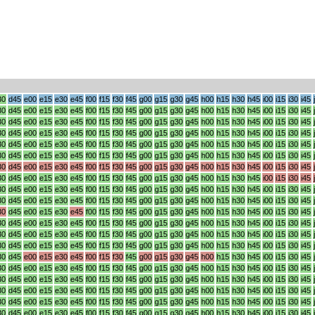
30
d45
e00
e15
e30
e45
f00
f15
f30
f45
g00
g15
g30
g45
h00
h15
h30
h45
i00
i15
i30
i45
30
d45
e00
e15
e30
e45
f00
f15
f30
f45
g00
g15
g30
g45
h00
h15
h30
h45
i00
i15
i30
i45
30
d45
e00
e15
e30
e45
f00
f15
f30
f45
g00
g15
g30
g45
h00
h15
h30
h45
i00
i15
i30
i45
30
d45
e00
e15
e30
e45
f00
f15
f30
f45
g00
g15
g30
g45
h00
h15
h30
h45
i00
i15
i30
i45
30
d45
e00
e15
e30
e45
f00
f15
f30
f45
g00
g15
g30
g45
h00
h15
h30
h45
i00
i15
i30
i45
30
d45
e00
e15
e30
e45
f00
f15
f30
f45
g00
g15
g30
g45
h00
h15
h30
h45
i00
i15
i30
i45
30
d45
e00
e15
e30
e45
f00
f15
f30
f45
g00
g15
g30
g45
h00
h15
h30
h45
i00
i15
i30
i45
30
d45
e00
e15
e30
e45
f00
f15
f30
f45
g00
g15
g30
g45
h00
h15
h30
h45
i00
i15
i30
i45
30
d45
e00
e15
e30
e45
f00
f15
f30
f45
g00
g15
g30
g45
h00
h15
h30
h45
i00
i15
i30
i45
30
d45
e00
e15
e30
e45
f00
f15
f30
f45
g00
g15
g30
g45
h00
h15
h30
h45
i00
i15
i30
i45
30
d45
e00
e15
e30
e45
f00
f15
f30
f45
g00
g15
g30
g45
h00
h15
h30
h45
i00
i15
i30
i45
30
d45
e00
e15
e30
e45
f00
f15
f30
f45
g00
g15
g30
g45
h00
h15
h30
h45
i00
i15
i30
i45
30
d45
e00
e15
e30
e45
f00
f15
f30
f45
g00
g15
g30
g45
h00
h15
h30
h45
i00
i15
i30
i45
30
d45
e00
e15
e30
e45
f00
f15
f30
f45
g00
g15
g30
g45
h00
h15
h30
h45
i00
i15
i30
i45
30
d45
e00
e15
e30
e45
f00
f15
f30
f45
g00
g15
g30
g45
h00
h15
h30
h45
i00
i15
i30
i45
30
d45
e00
e15
e30
e45
f00
f15
f30
f45
g00
g15
g30
g45
h00
h15
h30
h45
i00
i15
i30
i45
30
d45
e00
e15
e30
e45
f00
f15
f30
f45
g00
g15
g30
g45
h00
h15
h30
h45
i00
i15
i30
i45
30
d45
e00
e15
e30
e45
f00
f15
f30
f45
g00
g15
g30
g45
h00
h15
h30
h45
i00
i15
i30
i45
30
d45
e00
e15
e30
e45
f00
f15
f30
f45
g00
g15
g30
g45
h00
h15
h30
h45
i00
i15
i30
i45
30
d45
e00
e15
e30
e45
f00
f15
f30
f45
g00
g15
g30
g45
h00
h15
h30
h45
i00
i15
i30
i45